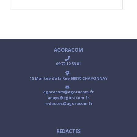
AGORACOM
09 72 12 53 81
15 Montée de la Rue 69970 CHAPONNAY
agoracom@agoracom.fr
anays@agoracom.fr
redactes@agoracom.fr
REDACTES