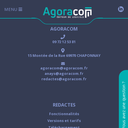
MENU
AGORACOM
09 72 12 53 81
15 Montée de la Rue 69970 CHAPONNAY
agoracom@agoracom.fr
anays@agoracom.fr
redactes@agoracom.fr
Vous avez une question ?
REDACTES
Fonctionnalités
Versions et tarifs
Téléchargement